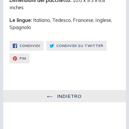
Dimensioni del pacchetto:
10.0 x 9.3 x 6.8
inches
Le lingue:
Italiano, Tedesco, Francese, Inglese,
Spagnolo
CONDIVIDI
CONDIVIDI
CONDIVIDI
CONDIVIDI SU TWITTER
SU
SU
FACEBOOK
TWITTER
CONDIVIDI
PIN
SU
PINTEREST
INDIETRO