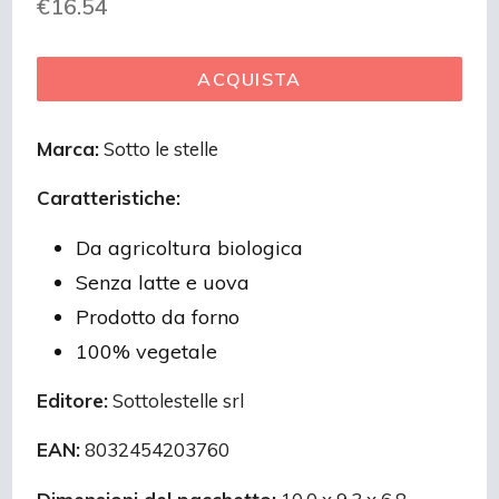
Prezzo
€16.54
regolare
ACQUISTA
Marca:
Sotto le stelle
Caratteristiche:
Da agricoltura biologica
Senza latte e uova
Prodotto da forno
100% vegetale
Editore:
Sottolestelle srl
EAN:
8032454203760