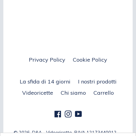
Privacy Policy
Cookie Policy
La sfida di 14 giorni
I nostri prodotti
Videoricette
Chi siamo
Carrello
Facebook
Instagram
YouTube
© 2026,
D&A - Videoricette
, P.IVA 12173440012