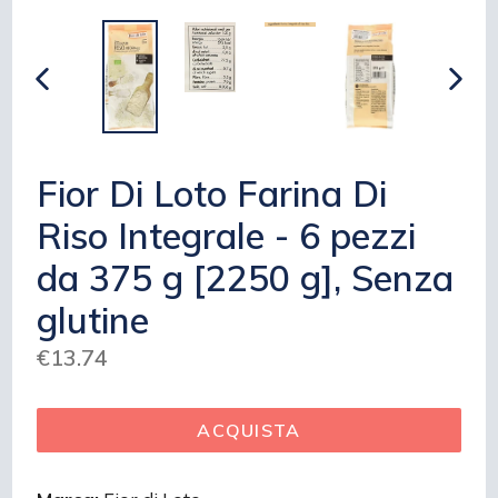
INDIETRO
AVAN
Fior Di Loto Farina Di
Riso Integrale - 6 pezzi
da 375 g [2250 g], Senza
glutine
Prezzo
€13.74
regolare
ACQUISTA