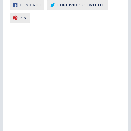
CONDIVIDI
CONDIVIDI
CONDIVIDI
CONDIVIDI SU TWITTER
SU
SU
FACEBOOK
TWITTER
CONDIVIDI
PIN
SU
PINTEREST