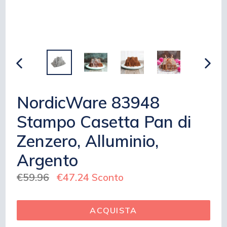
INDIETRO
AVAN
NordicWare 83948
Stampo Casetta Pan di
Zenzero, Alluminio,
Argento
Prezzo
€59.96
€47.24
Sconto
regolare
ACQUISTA