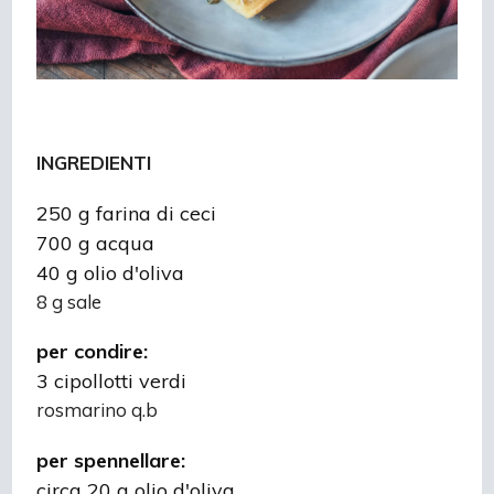
INGREDIENTI
250 g farina di ceci
700 g acqua
40 g olio d'oliva
8 g sale
per condire:
3 cipollotti verdi
rosmarino q.b
per spennellare:
circa 20 g olio d'oliva