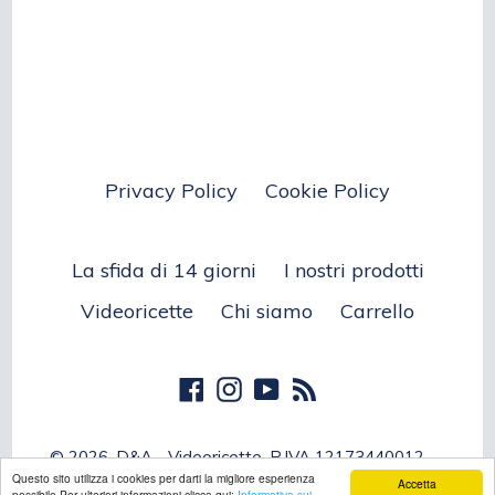
Privacy Policy
Cookie Policy
La sfida di 14 giorni
I nostri prodotti
Videoricette
Chi siamo
Carrello
Facebook
Instagram
YouTube
RSS
© 2026,
D&A - Videoricette
, P.IVA 12173440012
Questo sito utilizza i cookies per darti la migliore esperienza
Accetta
possibile Per ulteriori informazioni clicca qui:
Informativa sui