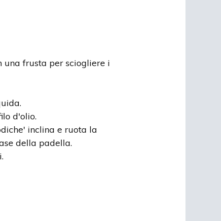
 una frusta per sciogliere i
quida.
lo d'olio.
iche' inclina e ruota la
ase della padella.
.