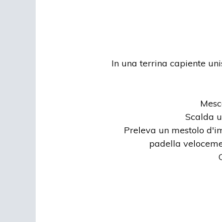
In una terrina capiente uni
Mesco
Scalda un
Preleva un mestolo d'im
padella velocemen