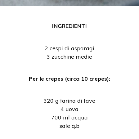
INGREDIENTI
2 cespi di asparagi
3 zucchine medie
Per le crepes (circa 10 crepes):
320 g farina di fave
4 uova
700 ml acqua
sale q.b