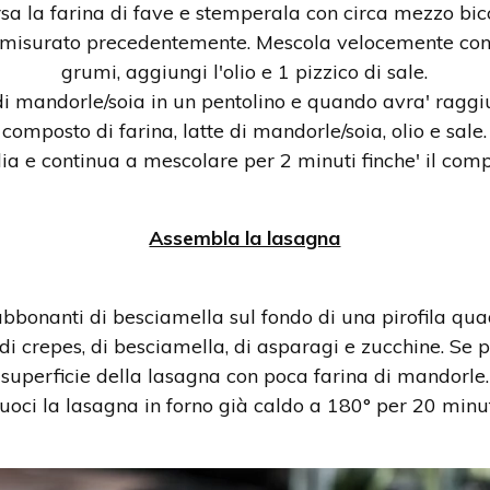
rsa la farina di fave e stemperala con circa mezzo bic
o misurato precedentemente. Mescola velocemente con 
grumi, aggiungi l'olio e 1 pizzico di sale.
 di mandorle/soia in un pentolino e quando avra' raggiu
composto di farina, latte di mandorle/soia, olio e sale.
a e continua a mescolare per 2 minuti finche' il comp
Assembla la lasagna
bbonanti di besciamella sul fondo di una pirofila qua
di crepes, di besciamella, di asparagi e zucchine. Se p
superficie della lasagna con poca farina di mandorle.
uoci la lasagna in forno già caldo a 180° per 20 minut