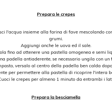
Prepara le crepes
sci l'acqua insieme alla farina di fave mescolando con
grumi.
Aggiungi anche le uova ed il sale.
la fino ad ottenere una pastella omogenea e semi li
a padella antiaderente, se necessario ungila con un fi
pasto, versalo al centro della padella ben calda dopod
te per permettere alla pastella di ricoprire l'intera b
Cuoci le crepes per almeno 1 minuto da entrambi i lati
Prepara la besciamella