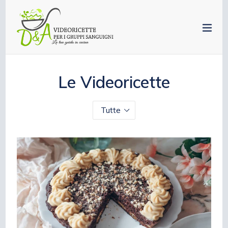
Vai
al
esp
contenuto
Le Videoricette